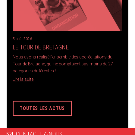
5 août 2026
LE TOUR DE BRETAGNE
Nous avons réalisé l’ensemble des accréditations du
Tour de Bretagne, qui ne comptaient pas moins de 27
catégories différentes !
Lire la suite
TOUTES LES ACTUS
CONTACTEZ-NOUS