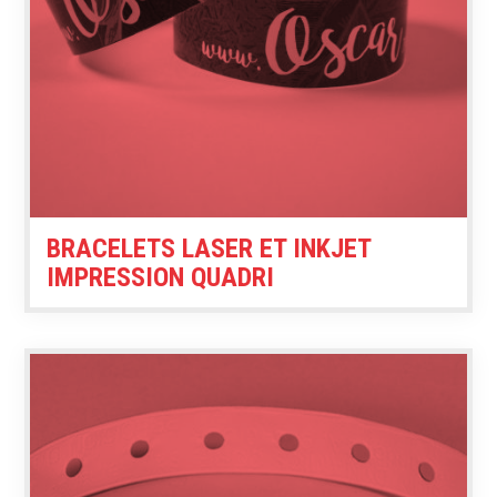
BRACELETS LASER ET INKJET
IMPRESSION QUADRI