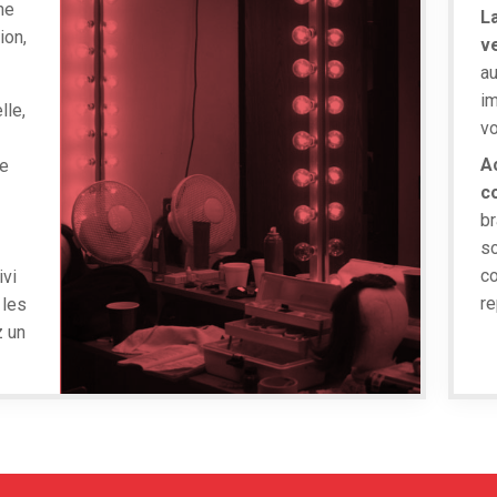
ne
L
ion,
v
au
im
lle,
vo
A
de
c
br
so
co
ivi
re
 les
z un