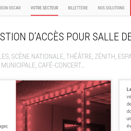
ISON OSCAR
VOTRE SECTEUR
BILLETTERIE
NOS SOLUTIONS
ESTION D’ACCÈS POUR SALLE D
S, SCÈNE NATIONALE, THÉÂTRE, ZÉNITH, ESP
 MUNICIPALE, CAFÉ-CONCERT…
L
ve
de
do
u
é
ager,