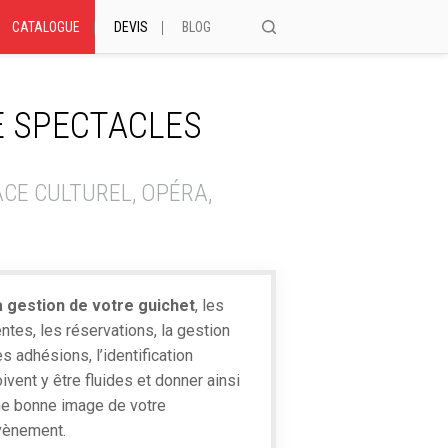
RECHERCHE
CATALOGUE
DEVIS
BLOG
OK
POUR :
E SPECTACLES
ACE CULTUREL, OPÉRA,
a gestion de votre guichet
, les
ntes, les réservations, la gestion
s adhésions, l’identification
ivent y être fluides et donner ainsi
ne bonne image de votre
vènement.