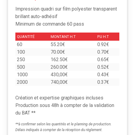
Impression quadri sur film polyester transparent
brillant auto-adhésif
Minimum de commande 60 pass
QUANTITÉ
MONTANT H.T
P.U H.T
60
55.20€
0.92€
100
70.00€
0.70€
250
162.50€
0.65€
500
260.00€
0.52€
1000
430,00€
0.43€
2000
740,00€
0.37€
Création et expertise graphiques incluses
Production sous 48h à compter de la validation
du BAT **
**à confirmer selon les quantités et le planning de production.
Délais indiqués à compter de la réception du règlement.