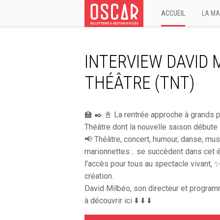
ACCUEIL
LA MA
INTERVIEW DAVID 
THÉÂTRE (TNT)
🏫 ✒️ 📓 La rentrée approche à grands 
Théâtre dont la nouvelle saison débute 
📢 Théâtre, concert, humour, danse, mus
marionnettes… se succèdent dans cet éc
l’accès pour tous au spectacle vivant, ✨
création.
David Milbéo, son directeur et programm
à découvrir ici ⬇️ ⬇️ ⬇️