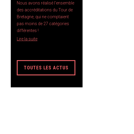
Nous avons réalisé l’ensemble
des accréditations du Tour de
Bretagne, qui ne comptaient
pas moins de 27 catégories
différentes !
Lire la suite
TOUTES LES ACTUS