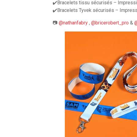
✔️Bracelets tissu sécurisés – Impressi
✔️Bracelets Tyvek sécurisés – Impres
📷
@nathanfabry
,
@bricerobert_pro
&
@