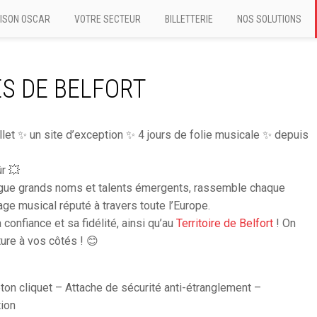
ISON OSCAR
VOTRE SECTEUR
BILLETTERIE
NOS SOLUTIONS
S DE BELFORT
illet ✨ un site d’exception ✨ 4 jours de folie musicale ✨ depuis
r 💥
ugue grands noms et talents émergents, rassemble chaque
ge musical réputé à travers toute l’Europe.
confiance et sa fidélité, ainsi qu’au
Territoire de Belfort
! On
ture à vos côtés ! 😊
n cliquet – Attache de sécurité anti-étranglement –
tion