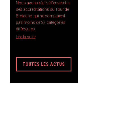
Nous avons réalisé l’ensemble
des accréditations du Tour de
Bretagne, qui ne comptaient
pas moins de 27 catégories
différentes !
Lire la suite
TOUTES LES ACTUS