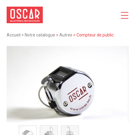
Accueil
>
Notre catalogue
>
Autres
>
Compteur de public