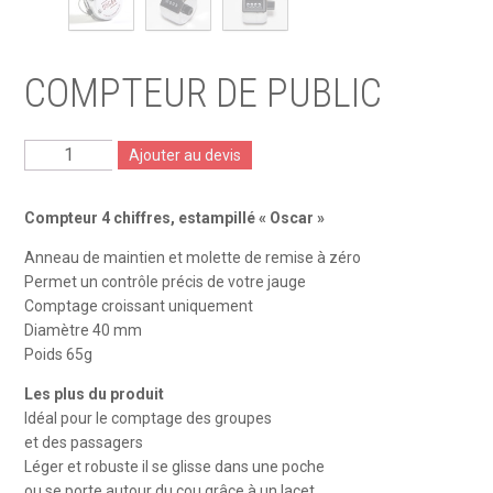
COMPTEUR DE PUBLIC
quantité
Ajouter au devis
de
Compteur
Compteur 4 chiffres, estampillé « Oscar »
de
Anneau de maintien et molette de remise à zéro
public
Permet un contrôle précis de votre jauge
Comptage croissant uniquement
Diamètre 40 mm
Poids 65g
Les plus du produit
Idéal pour le comptage des groupes
et des passagers
Léger et robuste il se glisse dans une poche
ou se porte autour du cou grâce à un lacet.