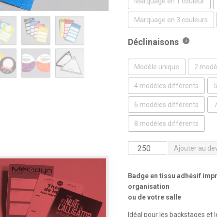
Marquage en 1 couleur
Marquage en 3 couleurs
Déclinaisons
Modèle unique
2 modèl
4 modèles différents
5
6 modèles différents
7
8 modèles différents
quantité
Ajouter au de
de
Badge
Badge en tissu adhésif impr
en
organisation
tissu
ou de votre salle
adhésif
Idéal pour les backstages et le