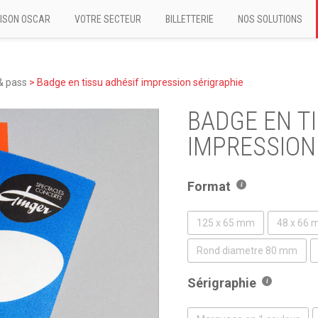
ISON OSCAR
VOTRE SECTEUR
BILLETTERIE
NOS SOLUTIONS
& pass
>
Badge en tissu adhésif impression sérigraphie
BADGE EN T
IMPRESSION
Format
125 x 65 mm
48 x 66
Rond diametre 80 mm
Sérigraphie