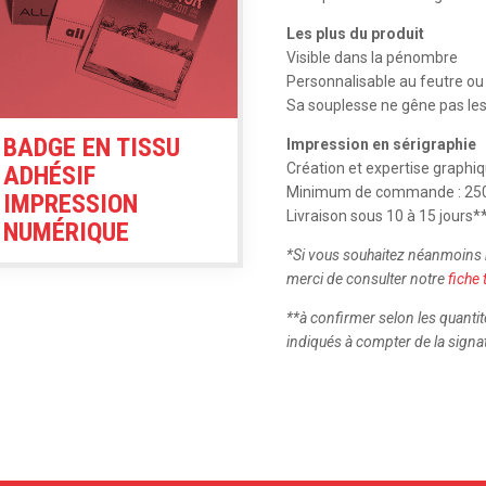
impression
sérigraphie
Les plus du produit
Visible dans la pénombre
Personnalisable au feutre ou 
Sa souplesse ne gêne pas l
BADGE EN TISSU
Impression en sérigraphie
Création et expertise graphi
ADHÉSIF
Minimum de commande : 250
IMPRESSION
Livraison sous 10 à 15 jours*
NUMÉRIQUE
*
Si vous souhaitez néanmoins
merci de consulter notre
fiche
**à confirmer selon les quantit
indiqués à compter de la signat