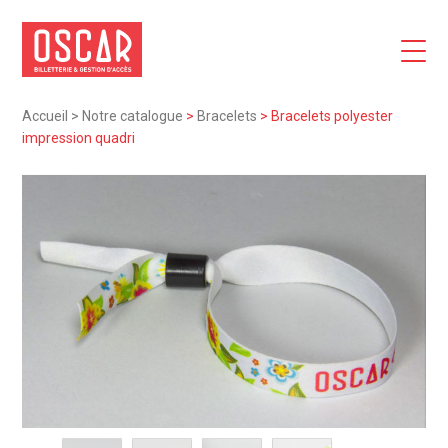
Accueil
>
Notre catalogue
>
Bracelets
>
Bracelets polyester
impression quadri