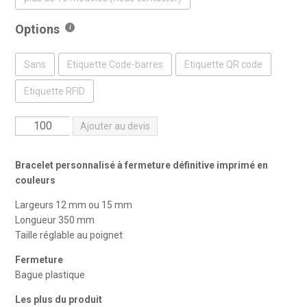
Options
Sans
Etiquette Code-barres
Etiquette QR code
Etiquette RFID
quantité
Ajouter au devis
de
Bracelets
Bracelet personnalisé à fermeture définitive imprimé en
polyester
couleurs
impression
Largeurs 12 mm ou 15 mm
quadri
Longueur 350 mm
Taille réglable au poignet
Fermeture
Bague plastique
Les plus du produit