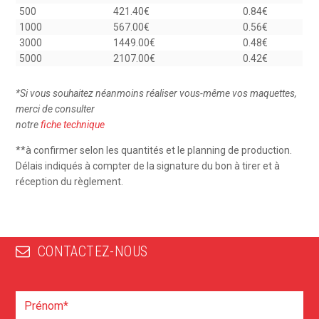
500
421.40€
0.84€
1000
567.00€
0.56€
3000
1449.00€
0.48€
5000
2107.00€
0.42€
*
Si vous souhaitez néanmoins réaliser vous-même vos maquettes,
merci de consulter
notre
fiche technique
**à confirmer selon les quantités et le planning de production.
Délais indiqués à compter de la signature du bon à tirer et à
réception du règlement.
CONTACTEZ-NOUS