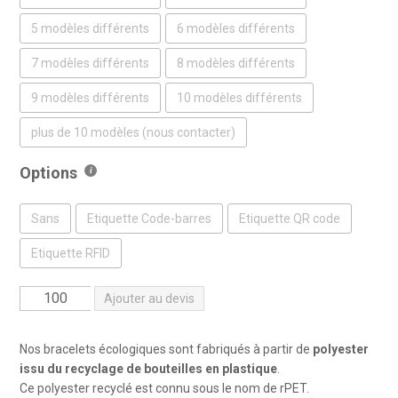
5 modèles différents
6 modèles différents
7 modèles différents
8 modèles différents
9 modèles différents
10 modèles différents
plus de 10 modèles (nous contacter)
Options
Sans
Etiquette Code-barres
Etiquette QR code
Etiquette RFID
quantité
Ajouter au devis
de
Bracelets
Nos bracelets écologiques sont fabriqués à partir de
polyester
polyester
issu du recyclage de bouteilles en plastique
.
recyclé
Ce polyester recyclé est connu sous le nom de rPET.