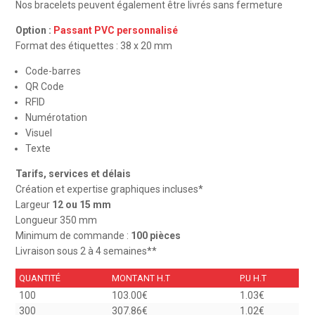
Nos bracelets peuvent également être livrés sans fermeture
Option :
Passant PVC personnalisé
Format des étiquettes : 38 x 20 mm
Code-barres
QR Code
RFID
Numérotation
Visuel
Texte
Tarifs, services et délais
Création et expertise graphiques incluses*
Largeur
12 ou 15 mm
Longueur 350 mm
Minimum de commande :
100 pièces
Livraison sous 2 à 4 semaines**
QUANTITÉ
MONTANT H.T
P.U H.T
100
103.00€
1.03€
300
307.86€
1.02€