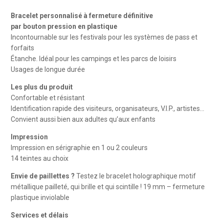
Bracelets
Bracelet personnalisé à fermeture définitive
en
par bouton pression en plastique
vinyle
Incontournable sur les festivals pour les systèmes de pass et
et
forfaits
Étanche. Idéal pour les campings et les parcs de loisirs
holographiques
Usages de longue durée
imprimés
Les plus du produit
Confortable et résistant
Identification rapide des visiteurs, organisateurs, V.I.P., artistes…
Convient aussi bien aux adultes qu’aux enfants
Impression
Impression en sérigraphie en 1 ou 2 couleurs
14 teintes au choix
Envie de paillettes ?
Testez le bracelet holographique motif
métallique pailleté, qui brille et qui scintille ! 19 mm – fermeture
plastique inviolable
Services et délais