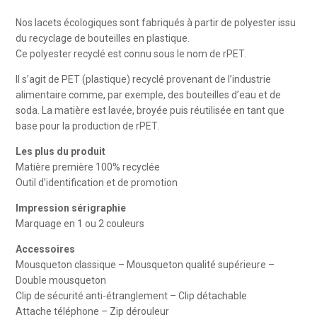
Lacets
Nos lacets écologiques sont fabriqués à partir de polyester issu
tour
du recyclage de bouteilles en plastique.
de
Ce polyester recyclé est connu sous le nom de rPET.
cou
Il s’agit de PET (plastique) recyclé provenant de l’industrie
polyester
alimentaire comme, par exemple, des bouteilles d’eau et de
recyclé
soda. La matière est lavée, broyée puis réutilisée en tant que
impression
base pour la production de rPET.
sérigraphie
Les plus du produit
Matière première 100% recyclée
Outil d’identification et de promotion
Impression sérigraphie
Marquage en 1 ou 2 couleurs
Accessoires
Mousqueton classique – Mousqueton qualité supérieure –
Double mousqueton
Clip de sécurité anti-étranglement – Clip détachable
Attache téléphone – Zip dérouleur