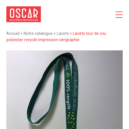
Accueil
>
Notre catalogue
>
Lacets
>
Lacets tour de cou
polyester recyclé impression sérigraphie