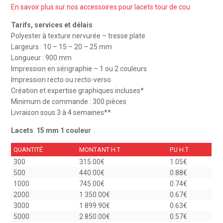
En savoir plus sur nos accessoires pour lacets tour de cou
Tarifs, services et délais
Polyester à texture nervurée – tresse plate
Largeurs : 10 – 15 – 20 – 25 mm
Longueur : 900 mm
Impression en sérigraphie – 1 ou 2 couleurs
Impression recto ou recto-verso
Création et expertise graphiques incluses*
Minimum de commande : 300 pièces
Livraison sous 3 à 4 semaines**
Lacets 15 mm 1 couleur
QUANTITÉ
MONTANT H.T
P.U H.T
300
315.00€
1.05€
500
440.00€
0.88€
1000
745.00€
0.74€
2000
1 350.00€
0.67€
3000
1 899.90€
0.63€
5000
2 850.00€
0.57€