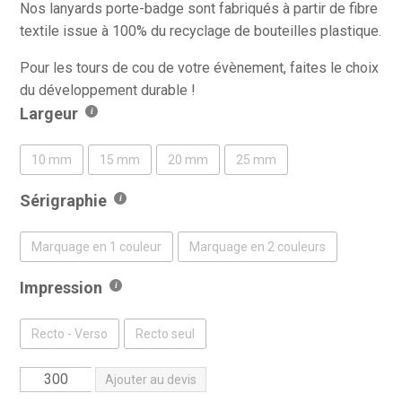
Nos lanyards porte-badge sont fabriqués à partir de fibre
textile issue à 100% du recyclage de bouteilles plastique.
Pour les tours de cou de votre évènement, faites le choix
du développement durable !
Largeur
10 mm
15 mm
20 mm
25 mm
Sérigraphie
Marquage en 1 couleur
Marquage en 2 couleurs
Impression
Recto - Verso
Recto seul
quantité
Ajouter au devis
de