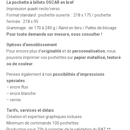
La pochette à billets OSCAR en bref
Impression quadri recto/verso
Format standard :
pochette ouverte : 218 x 175 / pochette
fermée : 218 x 95
Grammage
: de 170 à 240 g /
Rainé en tiers / P
attes de blocage
Pour toute demande sur mesure, nous consulter !
Options d’ennoblissement
Pour encore plus d’
originalité
et de
personnalisation
, nous
pouvons imprimer vos pochettes sur
papier métallisé, texturé
ou de couleur
.
Pensez également à nos
possibilités d’impressions
spéciales
:
– encre fluo
– encre blanche
– vernis
Tarifs, services et délais
Création et expertise graphiques incluses
Minimum de commande 100 pochettes
Production sous 72h à compter de la validation du BAT **