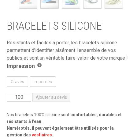
BRACELETS SILICONE
Résistants et faciles à porter, les bracelets silicone
permettent d’identifier aisément l’ensemble de vos
publics et sont un véritable faire-valoir de votre marque !
Impression
Gravés
Imprimés
quantité
Ajouter au devis
de
Bracelets
Nos bracelets 100% silicone sont
confortables, durables et
silicone
résistants à l’eau
.
Numérotés, il peuvent également être utilisés pour la
gestion des
vestiaires
.