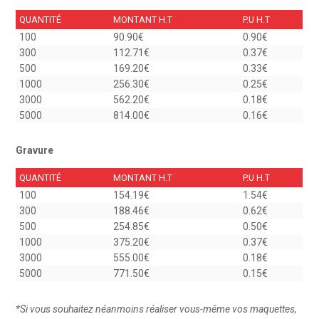
QUANTITÉ
MONTANT H.T
P.U H.T
100
90.90€
0.90€
300
112.71€
0.37€
500
169.20€
0.33€
1000
256.30€
0.25€
3000
562.20€
0.18€
5000
814.00€
0.16€
Gravure
QUANTITÉ
MONTANT H.T
P.U H.T
100
154.19€
1.54€
300
188.46€
0.62€
500
254.85€
0.50€
1000
375.20€
0.37€
3000
555.00€
0.18€
5000
771.50€
0.15€
*
Si vous souhaitez néanmoins réaliser vous-même vos maquettes,