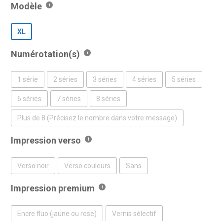
Modèle
XL
Numérotation(s)
1 série
2 séries
3 séries
4 séries
5 séries
6 séries
7 séries
8 séries
Plus de 8 (Précisez le nombre dans votre message)
Impression verso
Verso noir
Verso couleurs
Sans
Impression premium
Encre fluo (jaune ou rose)
Vernis sélectif