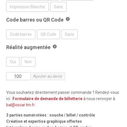
Impression Blanche
Sans
Code barres ou QR Code
Code barres
QR Code
Sans
Réalité augmentée
Oui
Non
quantité
Ajouter au devis
de
XL
Vous souhaitez directement passer commande ? Rendez-vous
Bobillet
ici :
Formulaire de demande de billetterie
à nous renvoyer à
hologramme
bal@oscar.tm.fr
.
3 parties numérotées : souche / billet / contrôle
Création et expertise graphique offertes