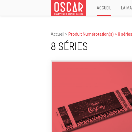
ACCUEIL
LA MA
Accueil
>
Produit Numérotation(s) >
8 série
8 SÉRIES