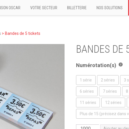
ISON OSCAR
VOTRE SECTEUR
BILLETTERIE
NOS SOLUTIONS
s
>
Bandes de 5 tickets
BANDES DE 
Numérotation(s)
1 série
2 séries
3 
6 séries
7 séries
8
11 séries
12 séries
Plus de 15 (précisez dans
quantité
Ajouter au de