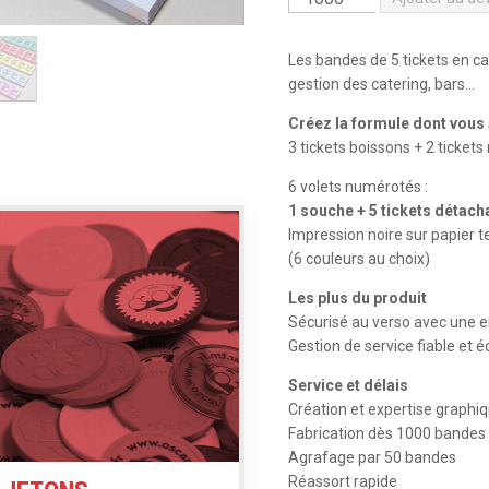
de
Bandes
Les bandes de 5 tickets en car
de
gestion des catering, bars…
5
Créez la formule dont vous
tickets
3 tickets boissons + 2 tickets
6 volets numérotés :
1 souche + 5 tickets détach
Impression noire sur papier t
(6 couleurs au choix)
Les plus du produit
Sécurisé au verso avec une e
Gestion de service fiable et
Service et délais
Création et expertise graphi
Fabrication dès 1000 bandes 
Agrafage par 50 bandes
Réassort rapide