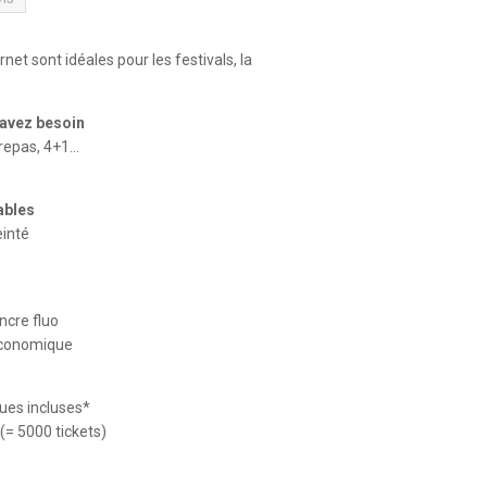
net sont idéales pour les festivals, la
 avez besoin
 repas, 4+1…
ables
einté
ncre fluo
 économique
ques incluses*
(= 5000 tickets)