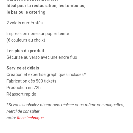
de
Idéal pour la restauration, les tombolas,
tickets
le bar ou le catering
2
2 volets numérotés
volets
Impression noire sur papier teinté
(6 couleurs au choix)
Les plus du produit
Sécurisé au verso avec une encre fluo
Service et délais
Création et expertise graphiques incluses*
Fabrication dès 500 tickets
Production en 72h
Réassort rapide
*
Si vous souhaitez néanmoins réaliser vous-même vos maquettes,
merci de consulter
notre
fiche technique