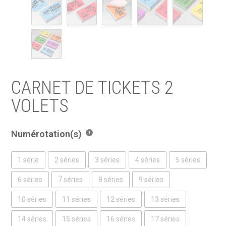
CARNET DE TICKETS 2
VOLETS
Numérotation(s)
1 série
2 séries
3 séries
4 séries
5 séries
6 séries
7 séries
8 séries
9 séries
10 séries
11 séries
12 séries
13 séries
14 séries
15 séries
16 séries
17 séries