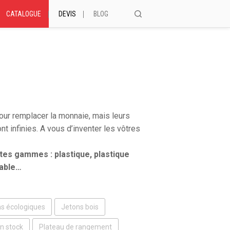
RECHERCHE
CATALOGUE
DEVIS
BLOG
OK
POUR :
our remplacer la monnaie, mais leurs
ont infinies. A vous d’inventer les vôtres
es gammes : plastique, plastique
dable…
s écologiques
Jetons bois
n stock
Plateau de rangement