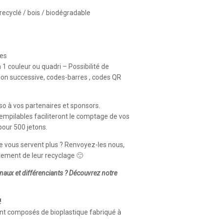
 recyclé / bois / biodégradable
les
1 couleur ou quadri – Possibilité de
ion successive, codes-barres , codes QR
so à vos partenaires et sponsors.
empilables faciliteront le comptage de vos
pour 500 jetons.
e vous servent plus ? Renvoyez-les nous,
ement de leur recyclage 🙂
naux et différenciants ? Découvrez notre
!
nt composés de bioplastique fabriqué à