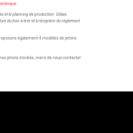
 technique
és et le planning de production. Délais
ure du bon à tirer et à réception du règlement
 proposons également 4 modèles de jetons
 nos jetons stockés, merci de nous contacter