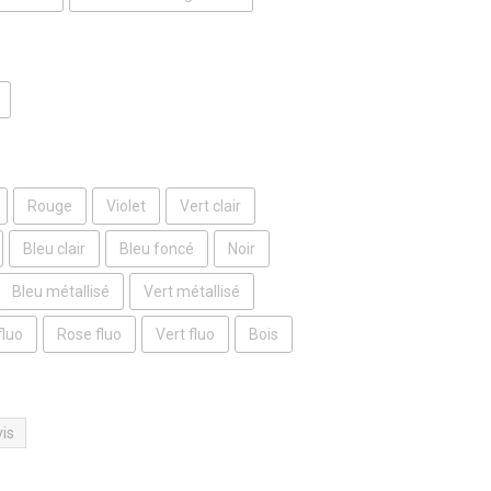
Rouge
Violet
Vert clair
Bleu clair
Bleu foncé
Noir
Bleu métallisé
Vert métallisé
fluo
Rose fluo
Vert fluo
Bois
vis