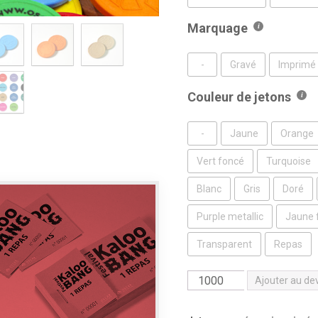
Marquage
-
Gravé
Imprimé
Couleur de jetons
-
Jaune
Orange
Vert foncé
Turquoise
Blanc
Gris
Doré
Purple metallic
Jaune 
Transparent
Repas
quantité
Ajouter au de
de
Jetons