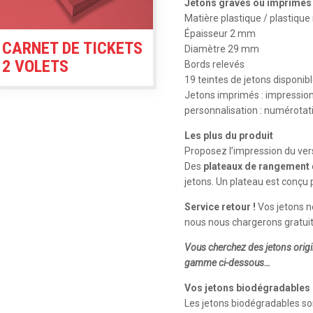
Jetons gravés ou imprimés
Matière plastique / plastique
Épaisseur 2 mm
CARNET DE TICKETS
Diamètre 29 mm
2 VOLETS
Bords relevés
19 teintes de jetons disponib
Jetons imprimés : impression 
personnalisation : numérotat
Les plus du produit
Proposez l’impression du ver
Des
plateaux de rangement
jetons. Un plateau est conçu 
Service retour !
Vos jetons n
nous nous chargerons gratuit
Vous cherchez des jetons origi
gamme ci-dessous…
Vos jetons biodégradables 
Les jetons biodégradables so