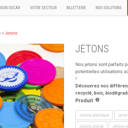
ISON OSCAR
VOTRE SECTEUR
BILLETTERIE
NOS SOLUTIONS
s
>
Jetons
JETONS
Nos jetons sont parfaits p
potentielles utilisations s
!
Découvrez nos différent
recyclé, bois, biodégra
Produit
Jetons plastique
Jeton
Jetons cristal
Jetons e